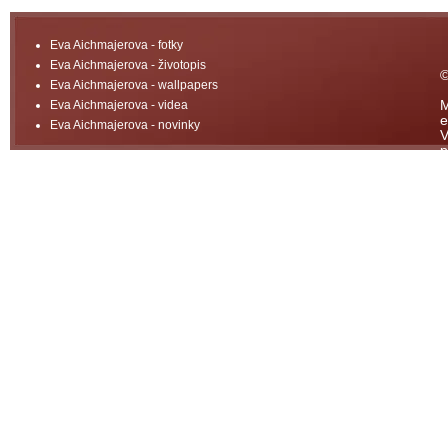
Eva Aichmajerova - fotky
Eva Aichmajerova - životopis
©
Eva Aichmajerova - wallpapers
Eva Aichmajerova - videa
M
e
Eva Aichmajerova - novinky
V
p