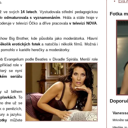
Eva A
o.
již ve svých
14 letech
. Vystudovala střední pedagogickou
Fotka m
Kde
odmaturovala s vyznamenáním
. Hrála a stále hraje v
oderuje v televizi Óčko a dříve pracovala
v televizi NOVA
.
how Big Brother, kde působila jako moderátorka. Hlavní
několik erotických fotek
a natočila i několik filmů. Možná i
jí pomohlo v kariéře herečky a moderátorky.
eb Evangelium podle Beatles v Divadle Spirála. Menší role
příklad role v
terý se nyní
kém seriálu
iky už během
 plavkách
. To
Doporu
ího dne už se
ak o penězích,
Vaness
ury a jazyku.
otky
můžete
Mrkněte ta
Hledáte to