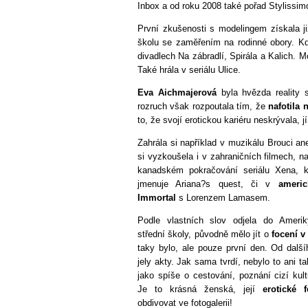
Inbox a od roku 2008 také pořad Stylissim
První zkušenosti s modelingem získala 
školu se zaměřením na rodinné obory. 
divadlech Na zábradlí, Spirála a Kalich. M
Také hrála v seriálu Ulice.
Eva Aichmajerová
byla hvězda reality s
rozruch však rozpoutala tím, že
nafotila 
to, že svojí erotickou kariéru neskrývala, 
Zahrála si například v muzikálu Brouci an
si vyzkoušela i v zahraničních filmech,
na
kanadském pokračování seriálu Xena, k
jmenuje Ariana?s quest, či v
americ
Immortal
s Lorenzem Lamasem.
Podle vlastních slov odjela do Amer
střední školy, původně mělo jít o
focení v
taky bylo, ale pouze první den. Od dalš
jely akty. Jak sama tvrdí, nebylo to ani t
jako spíše o cestování, poznání cizí kult
Je to krásná ženská, její
erotické f
obdivovat ve fotogalerii!