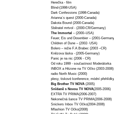
Herečka - film
Blind-(1998-USA)
Dark Confessions (1998-Canada)
Arianna´s quest (2000-Canada)
Dakota Bound (2000-Canada)
Sběratel mrtvol - (2000-CR/Germany)
The Immortal
– (2000–USA)
Feuer, Eis und Dosenbier – (2001-Germany
Children of Dune – (2002- USA)
Bolero – režie F.A.Brabec (2003 –CR)
Knězova láska - (2005-Germany)
Panic je na nic (2006 - CR)
Od roku 1999 - součastnost Moderátorka
INBOX a Hitzone na TV Očko (2003-2008)
radio North Music (2000)
plesy, tiskové konference, módní přehlídk
Big Brother TV NOVA
(2005)
Snídaně s Novou TV NOVA
(2005-2006)
EXTRA TV PRIMA(2006-2007)
Nekonečná šance TV PRIMA(2006-2008)
Snickers Inbox TV Očko(2004-2008)
Mfashion TV Očko(2008)