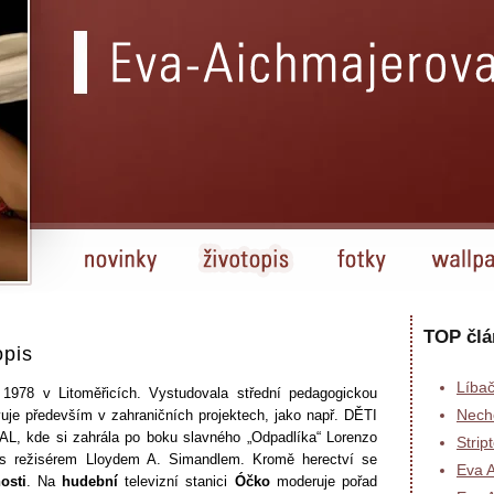
TOP člá
opis
Líba
 1978 v Litoměřicích. Vystudovala střední pedagogickou
Nech
uje především v zahraničních projektech, jako např. DĚTI
 kde si zahrála po boku slavného „Odpadlíka“ Lorenzo
Strip
 s režisérem Lloydem A. Simandlem. Kromě herectví se
Eva A
osti
. Na
hudební
televizní stanici
Óčko
moderuje pořad