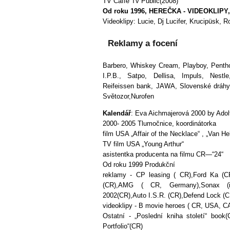
TV Caffé Tv Public(2008)
Od roku 1996, HEREČKA - VIDEOKLIP
Videoklipy: Lucie, Dj Lucifer, Krucipüsk, 
Reklamy a focení
Barbero, Whiskey Cream, Playboy, Pentho
I.P.B., Satpo, Dellisa, Impuls, Nest
Reifeissen bank, JAWA, Slovenské dráhy,
Světozor,Nurofen
Kalendář
: Eva Aichmajerová 2000 by Adol
2000- 2005 Tlumočnice, koordinátorka
film USA „Affair of the Necklace“ , „Van He
TV film USA „Young Arthur“
asistentka producenta na filmu CR—“24“
Od roku 1999 Produkční
reklamy - CP leasing ( CR),Ford Ka (CR)
(CR),AMG ( CR, Germany),Sonax (int
2002(CR),Auto I.S.R. (CR),Defend Lock (
videoklipy - B movie heroes ( CR, USA,
Ostatní - „Poslední kniha století“ book(
Portfolio“(CR)