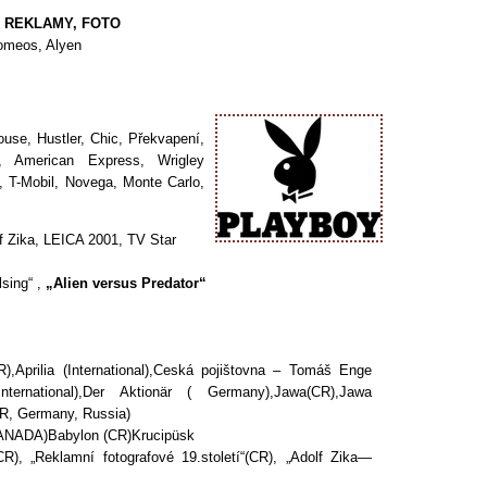
Y, REKLAMY, FOTO
Romeos, Alyen
use, Hustler, Chic, Překvapení,
le, American Express, Wrigley
 T-Mobil, Novega, Monte Carlo,
f Zika, LEICA 2001, TV Star
lsing“ ,
„Alien versus Predator“
,Aprilia (International),Ceská pojištovna – Tomáš Enge
ernational),Der Aktionär ( Germany),Jawa(CR),Jawa
CR, Germany, Russia)
 CANADA)Babylon (CR)Krucipüsk
CR), „Reklamní fotografové 19.století“(CR), „Adolf Zika—