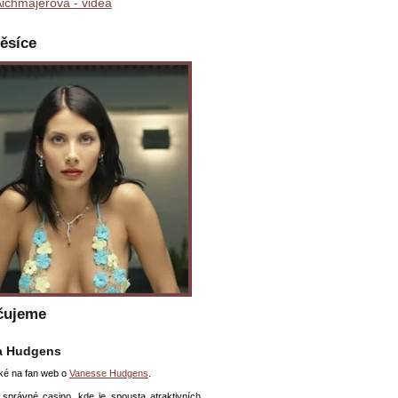
ichmajerová - videa
ěsíce
čujeme
a Hudgens
ké na fan web o
Vanesse Hudgens
.
 správné casino, kde je spousta atraktivních