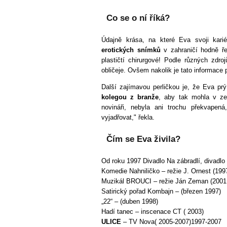
Co se o ní říká?
Údajně krása, na které Eva svoji karié
erotických snímků
v zahraničí hodně ře
plastičtí chirurgové! Podle různých zdr
obličeje. Ovšem nakolik je tato informace 
Další zajímavou perličkou je, že Eva p
kolegou z branže
, aby tak mohla v zem
novináři, nebyla ani trochu překvape
vyjadřovat," řekla.
Čím se Eva živila?
Od roku 1997 Divadlo Na zábradlí, divadlo S
Komedie Nahniličko – režie J. Ornest (199
Muzikál BROUCI – režie Ján Zeman (2001
Satirický pořad Kombajn – (březen 1997)
„22“ – (duben 1998)
Hadí tanec – inscenace CT ( 2003)
ULICE
– TV Nova( 2005-2007)1997-2007