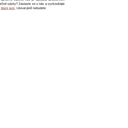
ečné sázky? Zastavte se u nás a vyzkoušejte
o
black jack
. Litovat jistě nebudete.