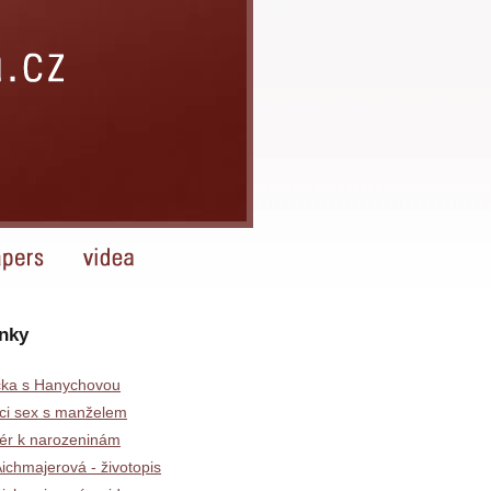
nky
čka s Hanychovou
ci sex s manželem
tér k narozeninám
ichmajerová - životopis