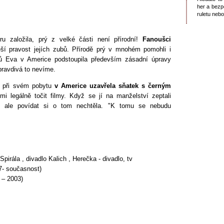
her a bezp
ruletu neb
ru založila, prý z velké části není přírodní!
Fanoušci
ší pravost jejích zubů. Přírodě prý v mnohém pomohli i
ojů Eva v Americe podstoupila především zásadní úpravy
pravdivá to nevíme.
rý při svém pobytu
v Americe uzavřela sňatek s černým
i legálně točit filmy. Když se jí na manželství zeptali
ná, ale povídat si o tom nechtěla. "K tomu se nebudu
pirála , divadlo Kalich , Herečka - divadlo, tv
7- současnost)
 – 2003)