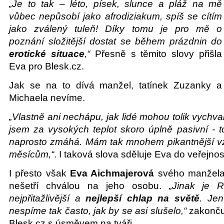
„Je to tak – léto, písek, slunce a pláž na mě
vůbec nepůsobí jako afrodiziakum, spíš se cítím
jako zválený tuleň! Díky tomu je pro mě o
poznání složitější dostat se během prázdnin do
erotické situace
,“
Přesně s těmito slovy přišla
Eva pro Blesk.cz.
Jak se na to dívá manžel, tatínek Zuzanky a
Michaela nevíme.
„Vlastně ani nechápu, jak lidé mohou tolik vychval
jsem za vysokých teplot skoro úplně pasivní - 
naprosto zmáhá. Mám tak mnohem pikantnější vz
měsícům,“
. I taková slova sděluje Eva do veřejnost
I přesto však
Eva Aichmajerová
svého manžela
nešetří chválou na jeho osobu.
„Jinak je 
nejpřitažlivější a
nejlepší chlap na světě
. Jen
nespíme tak často, jak by se asi slušelo,“
zakončuj
Blesk.cz s úsměvem na tváři.