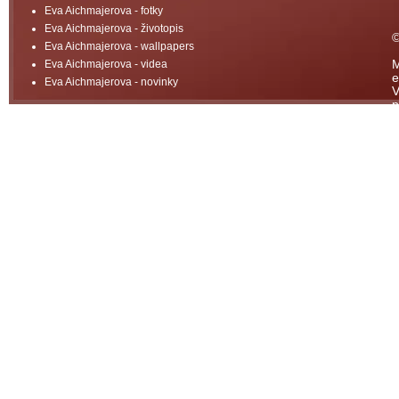
Eva Aichmajerova - fotky
Eva Aichmajerova - životopis
©
Eva Aichmajerova - wallpapers
Eva Aichmajerova - videa
M
e
Eva Aichmajerova - novinky
V
p