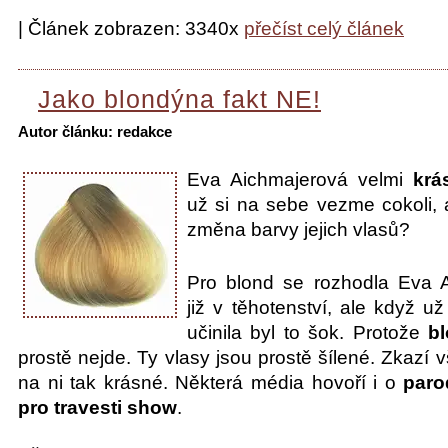
| Článek zobrazen: 3340x
přečíst celý článek
Jako blondýna fakt NE!
Autor článku: redakce
Eva Aichmajerová velmi
krá
už si na sebe vezme cokoli, 
změna barvy jejich vlasů?
Pro blond se rozhodla Eva 
již v těhotenství, ale když u
učinila byl to šok. Protože
b
prostě nejde. Ty vlasy jsou prostě šílené. Zkazí 
na ni tak krásné. Některá média hovoří i o
paro
pro travesti show
.