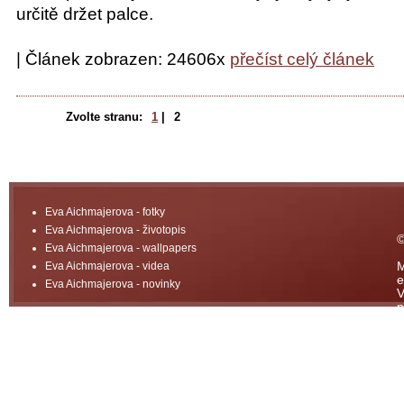
určitě držet palce.
| Článek zobrazen: 24606x
přečíst celý článek
Zvolte stranu:
1
|
2
Eva Aichmajerova - fotky
Eva Aichmajerova - životopis
©
Eva Aichmajerova - wallpapers
Eva Aichmajerova - videa
M
e
Eva Aichmajerova - novinky
V
p