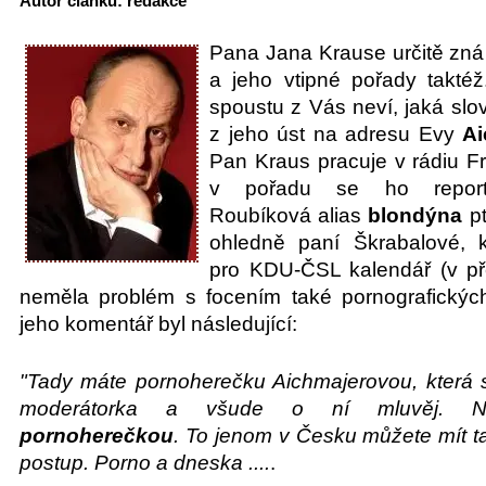
Autor článku: redakce
Pana Jana Krause určitě zná
a jeho vtipné pořady takté
spoustu z Vás neví, jaká sl
z jeho úst na adresu Evy
Ai
Pan Kraus pracuje v rádiu F
v pořadu se ho report
Roubíková alias
blondýna
pt
ohledně paní Škrabalové, kt
pro KDU-ČSL kalendář (v p
neměla problém s focením také pornografickýc
jeho komentář byl následující:
"Tady máte pornoherečku Aichmajerovou, která 
moderátorka a všude o ní mluvěj. Ne
pornoherečkou
. To jenom v Česku můžete mít ta
postup. Porno a dneska ....
.