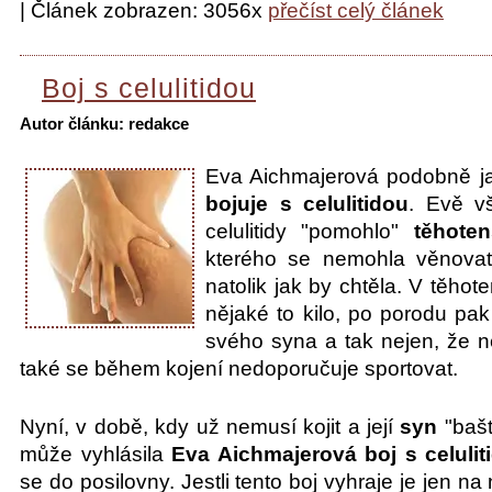
| Článek zobrazen: 3056x
přečíst celý článek
Boj s celulitidou
Autor článku: redakce
Eva Aichmajerová podobně j
bojuje s celulitidou
. Evě v
celulitidy "pomohlo"
těhoten
kterého se nemohla věnovat
natolik jak by chtěla. V těhot
nějaké to kilo, po porodu pak
svého syna a tak nejen, že n
také se během kojení nedoporučuje sportovat.
Nyní, v době, kdy už nemusí kojit a její
syn
"bašt
může vyhlásila
Eva Aichmajerová boj s celulit
se do posilovny. Jestli tento boj vyhraje je jen na