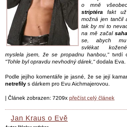
o mně všeobec
striptéra
fakt už
možná jen tančil 
tak by mi to nevad
na mě začal
saha
se, abych mu
svlékat kožené
myslela jsem, že se propadnu hanbou,"
tvrdí 
"Tohle byl opravdu nevhodný dárek,"
dodala Eva.
Podle jejího komentáře je jasné, že se její kam
netrefily
s dárkem pro Evu Aichmajerovou.
| Článek zobrazen: 7209x
přečíst celý článek
Jan Kraus o Evě